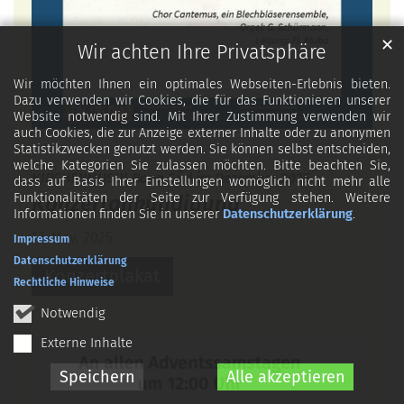
✕
Wir achten Ihre Privatsphäre
Wir möchten Ihnen ein optimales Webseiten-Erlebnis bieten.
Dazu verwenden wir Cookies, die für das Funktionieren unserer
Website notwendig sind. Mit Ihrer Zustimmung verwenden wir
auch Cookies, die zur Anzeige externer Inhalte oder zu anonymen
Statistikzwecken genutzt werden. Sie können selbst entscheiden,
welche Kategorien Sie zulassen möchten. Bitte beachten Sie,
:
KIRCHENMUSIK Bonn Süd im Dezember 2025
dass auf Basis Ihrer Einstellungen womöglich nicht mehr alle
Funktionalitäten der Seite zur Verfügung stehen. Weitere
Konzertankündigung
Informationen finden Sie in unserer
Datenschutzerklärung
.
17. Nov. 2025
Impressum
Datenschutzerklärung
Konzertplakat
Rechtliche Hinweise
Notwendig
Externe Inhalte
Speichern
Alle akzeptieren