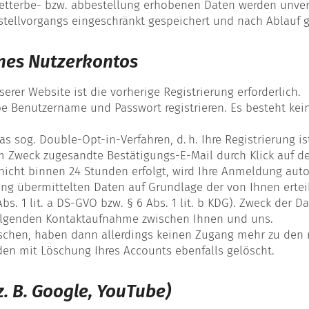
terbe- bzw. abbestellung erhobenen Daten werden unverz
tellvorgangs eingeschränkt gespeichert und nach Ablauf g
nes Nutzerkontos
erer Website ist die vorherige Registrierung erforderlich.
abe Benutzername und Passwort registrieren. Es besteht k
s sog. Double-Opt-in-Verfahren, d. h. Ihre Registrierung i
Zweck zugesandte Bestätigungs-E-Mail durch Klick auf de
g nicht binnen 24 Stunden erfolgt, wird Ihre Anmeldung au
rung übermittelten Daten auf Grundlage der von Ihnen erte
Abs. 1 lit. a DS-GVO bzw. § 6 Abs. 1 lit. b KDG). Zweck der 
olgenden Kontaktaufnahme zwischen Ihnen und uns.
öschen, haben dann allerdings keinen Zugang mehr zu den r
den mit Löschung Ihres Accounts ebenfalls gelöscht.
z. B. Google, YouTube)