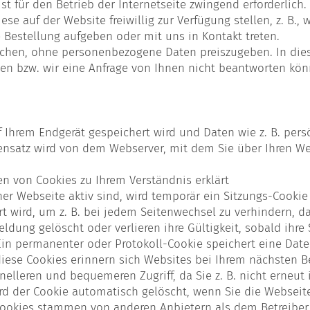
ist für den Betrieb der Internetseite zwingend erforderli
e auf der Website freiwillig zur Verfügung stellen, z. B.,
e Bestellung aufgeben oder mit uns in Kontakt treten.
chen, ohne personenbezogene Daten preiszugeben. In diese
en bzw. wir eine Anfrage von Ihnen nicht beantworten kön
auf Ihrem Endgerät gespeichert wird und Daten wie z. B. per
ensatz wird von dem Webserver, mit dem Sie über Ihren W
n von Cookies zu Ihrem Verständnis erklärt
er Webseite aktiv sind, wird temporär ein Sitzungs-Cookie
 wird, um z. B. bei jedem Seitenwechsel zu verhindern, d
dung gelöscht oder verlieren ihre Gültigkeit, sobald ihre 
in permanenter oder Protokoll-Cookie speichert eine Dat
iese Cookies erinnern sich Websites bei Ihrem nächsten 
nelleren und bequemeren Zugriff, da Sie z. B. nicht erneu
rd der Cookie automatisch gelöscht, wenn Sie die Webseite
Cookies stammen von anderen Anbietern als dem Betreiber 