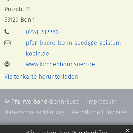
Pützstr. 21
53129
Bonn
0228-232280
pfarrbuero-bonn-sued@erzbistum-
koeln.de
www.kirchenbonnsued.de
Visitenkarte herunterladen
© Pfarrverband-Bonn-Sued
Impressum
Datenschutzerklärung
Rechtliche Hinweise
✕