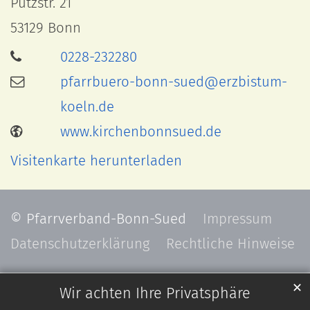
Pützstr. 21
53129
Bonn
0228-232280
pfarrbuero-bonn-sued@erzbistum-
koeln.de
www.kirchenbonnsued.de
Visitenkarte herunterladen
© Pfarrverband-Bonn-Sued
Impressum
Datenschutzerklärung
Rechtliche Hinweise
✕
Wir achten Ihre Privatsphäre