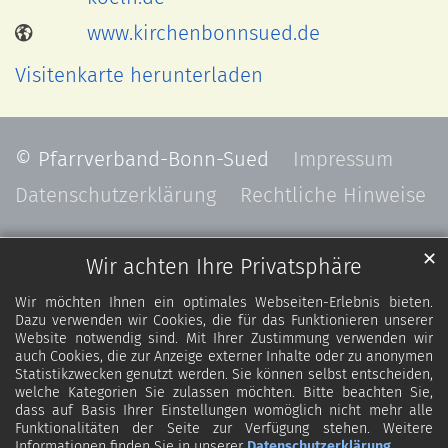
www.kirchenbonnsued.de
Visitenkarte herunterladen
© Pfarrverband-Bonn-Sued
Impressum
Datenschutzerklärung
Rechtliche Hinweise
✕
Wir achten Ihre Privatsphäre
Wir möchten Ihnen ein optimales Webseiten-Erlebnis bieten.
Dazu verwenden wir Cookies, die für das Funktionieren unserer
Website notwendig sind. Mit Ihrer Zustimmung verwenden wir
auch Cookies, die zur Anzeige externer Inhalte oder zu anonymen
Statistikzwecken genutzt werden. Sie können selbst entscheiden,
welche Kategorien Sie zulassen möchten. Bitte beachten Sie,
dass auf Basis Ihrer Einstellungen womöglich nicht mehr alle
Funktionalitäten der Seite zur Verfügung stehen. Weitere
Informationen finden Sie in unserer
Datenschutzerklärung
.